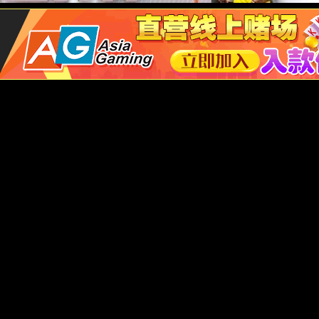
溯源系统 >
●
果蔬全生命周期生长模型管理平 >
●
农业大数据平台 
设施建设先行先试 >
●
流动党员管理系统 >
●
智慧国资国企监管平