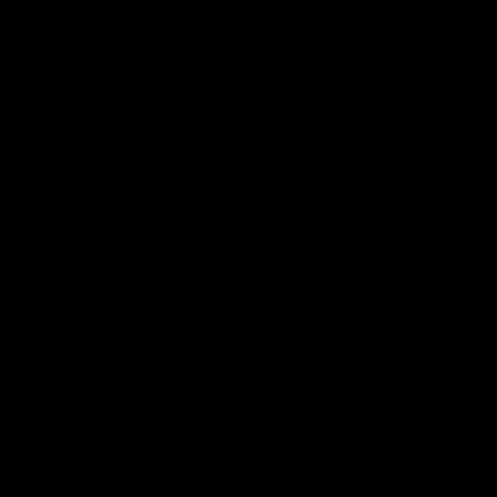
智慧平台 >
●
文旅大数据平台 >
●
文旅集团资产管理平台 >