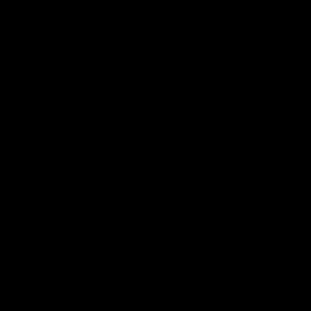
系统 >
●
燃气管道企业综合管理平台 >