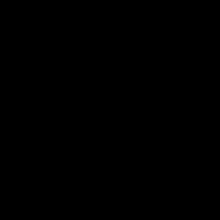
场管理系统 >
●
智慧化工园区封闭化管理平台 >