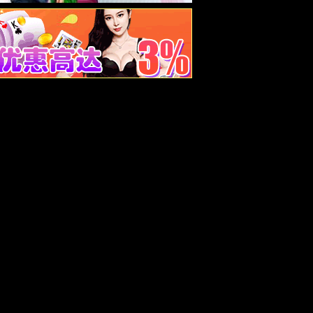
>
台 >
●
一网统揽综合慧治平台 >