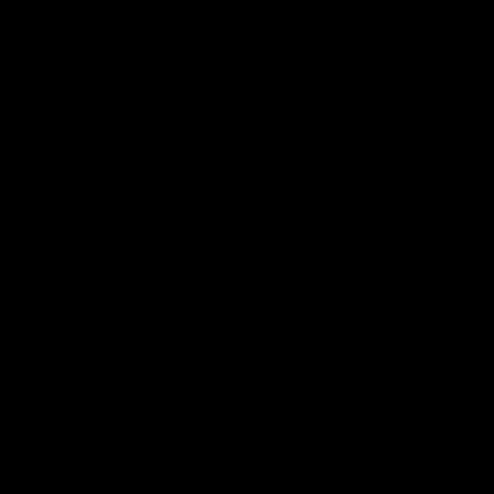
 >
●
MES系统 >
●
企业安全风险智能化管控平台 >
●
危化品停车