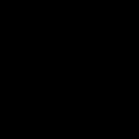
政务OA >
●
数字化企业OA >