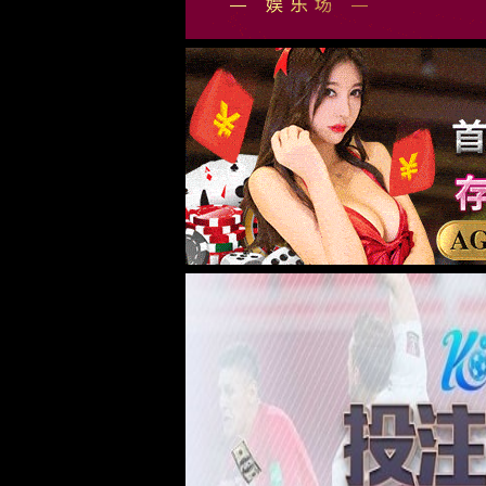
全国客服热线：
400 0536 889
智慧医疗
●
智慧健康地图 >
●
智慧公卫平台 >
●
消除乙肝危害全周期健康管
了解更多 >
智慧医疗让群众就医省心又安心