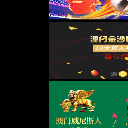
产品
智慧医疗
数字农业
数字政府
工业智能
智慧住建
数