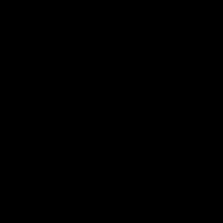
智慧平台 >
●
文旅大数据平台 >
●
文旅集团资产管理平台 >