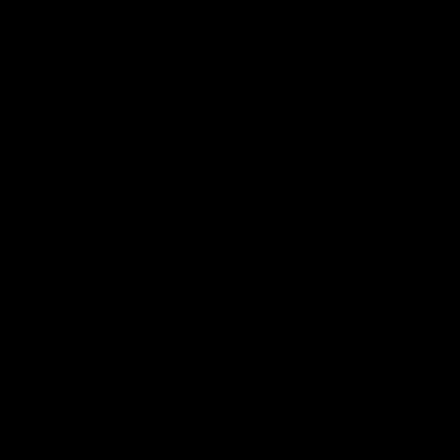
 >
●
MES系统 >
●
企业安全风险智能化管控平台 >
●
危化品停车