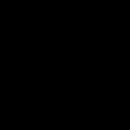
工图审查监管平台 >
●
消防设计审查验收监管平台 >
●
数字化审图